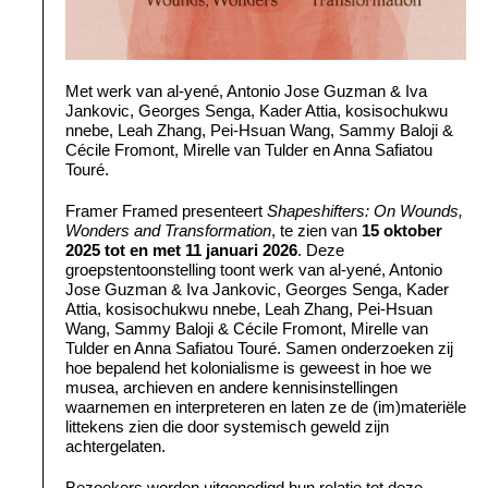
Met werk van al-yené, Antonio Jose Guzman & Iva
Jankovic, Georges Senga, Kader Attia, kosisochukwu
nnebe, Leah Zhang, Pei-Hsuan Wang, Sammy Baloji &
Cécile Fromont, Mirelle van Tulder en Anna Safiatou
Touré.
Framer Framed presenteert
Shapeshifters: On Wounds,
Wonders and Transformation
, te zien van
15 oktober
2025 tot en met 11 januari 2026
. Deze
groepstentoonstelling toont werk van al-yené, Antonio
Jose Guzman & Iva Jankovic, Georges Senga, Kader
Attia, kosisochukwu nnebe, Leah Zhang, Pei-Hsuan
Wang, Sammy Baloji & Cécile Fromont, Mirelle van
Tulder en Anna Safiatou Touré. Samen onderzoeken zij
hoe bepalend het kolonialisme is geweest in hoe we
musea, archieven en andere kennisinstellingen
waarnemen en interpreteren en laten ze de (im)materiële
littekens zien die door systemisch geweld zijn
achtergelaten.
Bezoekers worden uitgenodigd hun relatie tot deze